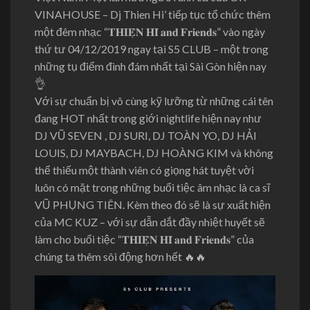
VINAHOUSE – Dj Thien Hi’ tiếp tục tổ chức thêm
một đêm nhạc “𝐓𝐇𝐈𝐄̣̂𝐍 𝐇𝐈́ 𝐚𝐧𝐝 𝐅𝐫𝐢𝐞𝐧𝐝𝐬” vào ngày
thứ tư 04/12/2019 ngay tại S5 CLUB – một trong
những tụ điểm đình đám nhất tại Sài Gòn hiện nay
👌
Với sự chuẩn bị vô cùng kỹ lưỡng từ những cá
i tên
đang HOT nhất trong giới nightlife hiện nay như
DJ VŨ SEVEN , DJ SURI, DJ TOÀN YO, DJ HẢI
LOUIS, DJ MAYBACH, DJ HOÀNG KIM và không
thể thiếu một thành viên có giọng hát tuyệt vời
luôn có mặt trong những buổi tiệc âm nhạc là ca sĩ
VŨ PHỤNG TIÊN. Kèm theo đó sẽ là sự xuất hiện
của MC KUZ – với sự dẫn dắt đầy nhiệt huyết sẽ
làm cho buổi tiệc “𝐓𝐇𝐈𝐄̣̂𝐍 𝐇𝐈́ 𝐚𝐧𝐝 𝐅𝐫𝐢𝐞𝐧𝐝𝐬” của
chúng ta thêm sôi động hơn hết
🔥
🔥