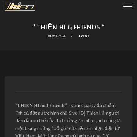
” THIỆN HÍ & FRIENDS “
HOMEPAGE
EVENT
“𝐓𝐇𝐈𝐄̣̂𝐍 𝐇𝐈́ 𝐚𝐧𝐝 𝐅𝐫𝐢𝐞𝐧𝐝𝐬” – series party đã chiếm
lĩnh cả đất nước hình chữ S với Dj Thien Hi’ người
dẫn đầu xu thế của thị trường âm nhạc, anh cũng là
một trong những “bố già” của nền âm nhạc điện tử
Việt Nam. Một lần nữa người anh cả của OK