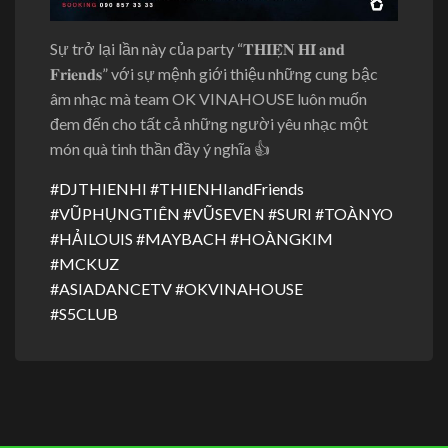
Sự trở lại lần này của party “𝐓𝐇𝐈𝐄̣̂𝐍 𝐇𝐈́ 𝐚𝐧𝐝
𝐅𝐫𝐢𝐞𝐧𝐝𝐬” với sự mệnh giới thiệu những cung bậc
âm nhạc mà team OK VINAHOUSE luôn muốn
đem đến cho tất cả những người yêu nhạc một
món quà tinh thần đầy ý nghĩa
👍
#
DJTHIENHI
#
THIENHIandFriends
#
VŨPHỤNGTIÊN
#
VŨSEVEN
#
SURI
#
TOÀNYO
#
HẢILOUIS
#
MAYBACH
#
HOÀNGKIM
#
MCKUZ
#
ASIADANCETV
#
OKVINAHOUSE
#
S5CLUB