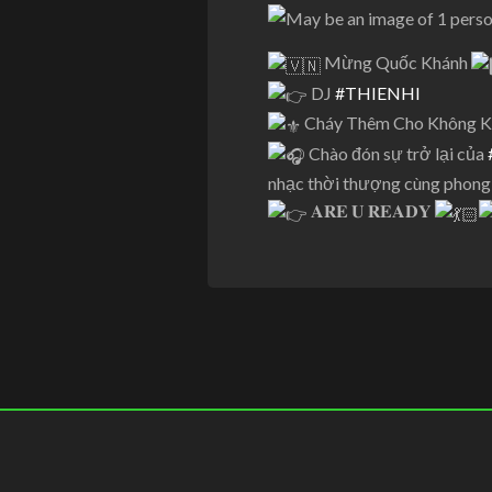
Mừng Quốc Khánh
DJ
#THIENHI
Cháy Thêm Cho Không Kh
Chào đón sự trở lại của
nhạc thời thượng cùng phong 
𝐀𝐑𝐄 𝐔 𝐑𝐄𝐀𝐃𝐘