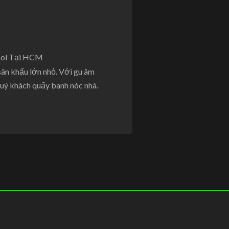
ol Tại HCM
sân khấu lớn nhỏ. Với gu âm
uý khách quẩy banh nóc nhà.