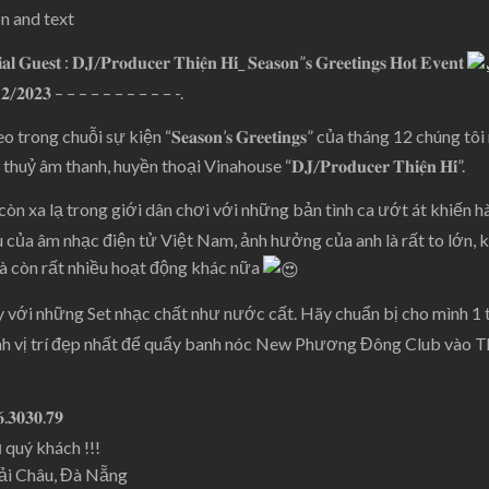
 𝐆𝐮𝐞𝐬𝐭 : 𝐃𝐉/𝐏𝐫𝐨𝐝𝐮𝐜𝐞𝐫 𝐓𝐡𝐢𝐞̣̂𝐧 𝐇𝐢́_ 𝐒𝐞𝐚𝐬𝐨𝐧”𝐬 𝐆𝐫𝐞𝐞𝐭𝐢𝐧𝐠𝐬 𝐇𝐨𝐭 𝐄𝐯𝐞𝐧𝐭
𝟐/𝟐𝟎𝟐𝟑 – – – – – – – – – – -.
rong chuỗi sự kiện “𝐒𝐞𝐚𝐬𝐨𝐧’𝐬 𝐆𝐫𝐞𝐞𝐭𝐢𝐧𝐠𝐬” của tháng 12 chún
 âm thanh, huyền thoại Vinahouse “𝐃𝐉/𝐏𝐫𝐨𝐝𝐮𝐜𝐞𝐫 𝐓𝐡𝐢𝐞̣̂𝐧 𝐇𝐢́”.
n không còn xa lạ trong giới dân chơi với những bản tình ca ướt át khiến 
của âm nhạc điện tử Việt Nam, ảnh hưởng của anh là rất to lớn, 
mà còn rất nhiều hoạt động khác nữa
với những Set nhạc chất như nước cất. Hãy chuẩn bị cho mình 1 ti
ình vị trí đẹp nhất để quẩy banh nóc New Phương Đông Club vào 
𝟔.𝟑𝟎𝟑𝟎.𝟕𝟗
 quý khách !!!
, Hải Châu, Đà Nẵng