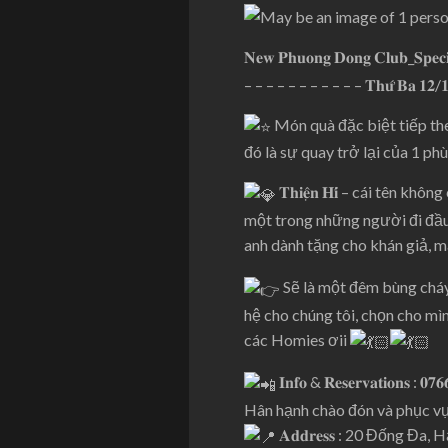
𝐍𝐞𝐰 𝐏𝐡𝐮𝐨𝐧𝐠 𝐃𝐨𝐧𝐠 𝐂𝐥𝐮𝐛_𝐒𝐩𝐞𝐜𝐢𝐚
– – – – – – – – – – – 𝐓𝐡𝐮̛́ 𝐁𝐚 𝟏𝟐/
Món quà đặc biệt tiếp theo t
đó là sự quay trở lại của 1 phù thuỷ
𝐓𝐡𝐢𝐞̣̂𝐧 𝐇𝐢́ – cái tê
một trong những người đi đầu 
anh dành tặng cho khán giả, 
Sẽ là một đêm bùng cháy 
hệ cho chúng tôi, chọn cho m
các Homies ơii
𝐈𝐧𝐟𝐨 & 𝐑𝐞𝐬𝐞𝐫𝐯𝐚𝐭𝐢𝐨𝐧𝐬 : 𝟎𝟕𝟔
Hân hạnh chào đón và phục vụ
𝐀𝐝𝐝𝐫𝐞𝐬𝐬 : 20 Đống Đa