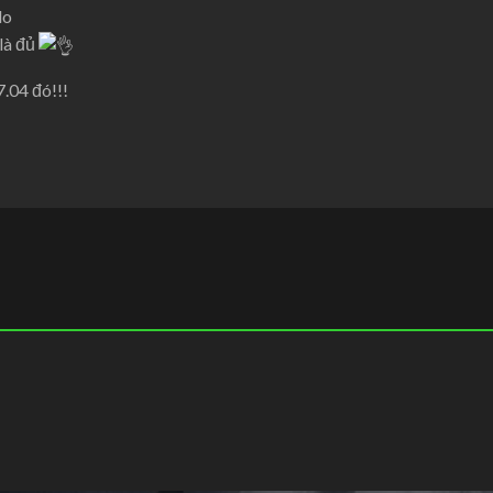
do
là đủ
.04 đó!!!