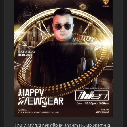
Thứ 7 này 4/1 hẹn gặp lại anh em HClub Sheffield