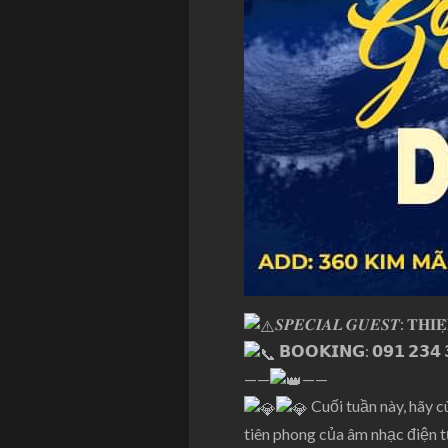
𝑺𝑷𝑬𝑪𝑰𝑨𝑳 𝑮𝑼𝑬𝑺𝑻: 𝐓𝐇𝐈𝐄̣̂𝐍 
𝗕𝗢𝗢𝗞𝗜𝗡𝗚: 𝟬𝟵𝟭 𝟮𝟯𝟰 
——
——
Cuối tuần này, hãy 
tiên phong của âm nhạc điện 