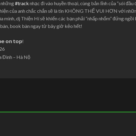
i những
#track
nhạc đi vào huyền thoại, cùng bản lĩnh của “sói đầu
ất hiện của anh chắc chắn sẽ là tin KHÔNG THỂ VUI HƠN với nhữ
ủa mình, dj Thiện Hí sẽ khiến các bạn phải “nhấp nhổm” đứng ngồ
i bàn, book bàn ngay từ bây giờ kẻo hết!
𝗲 𝗼𝗻 𝘁𝗼𝗽!
526
– Ba Đình – Hà Nộ