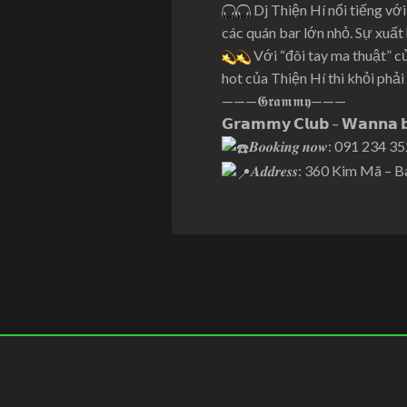
Dj Thiện Hí nổi tiếng vớ
các quán bar lớn nhỏ. Sự xu
Với “đôi tay ma thuật” c
hot của Thiện Hí thì khỏi phả
———𝕲𝖗𝖆𝖒𝖒𝖞———
𝗚𝗿𝗮𝗺𝗺𝘆 𝗖𝗹𝘂𝗯 – 𝗪𝗮𝗻𝗻𝗮 𝗯
𝑩𝒐𝒐𝒌𝒊𝒏𝒈 𝒏𝒐𝒘: 091 234 3
𝑨𝒅𝒅𝒓𝒆𝒔𝒔: 360 Kim Mã 