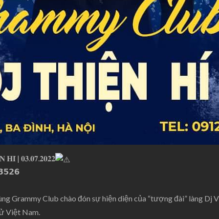
𝐇𝐈́ | 𝟎𝟑.𝟎𝟕.𝟐𝟎𝟐𝟐
𝟯𝟱𝟮𝟲
cùng Grammy Club chào đón sự hiện diện của “tượng đài” làng Dj 
tử Việt Nam.