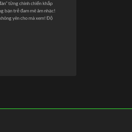
 đàn” từng chinh chiến khắp
ng bạn trẻ đam mê âm nhạc!
i không yên cho mà xem! Độ