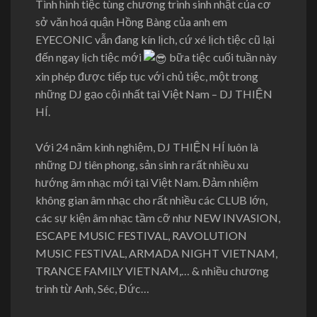
Tình hình tiệc tùng chương trình sinh nhật của cơ
sở văn hoá quận Hồng Bàng của anh em
EYECONIC vẫn đang kín lịch, cứ xé lịch tiệc cũ lại
đến ngay lịch tiệc mới
bữa tiệc cuối tuần này
xin phép được tiếp tục với chủ tiệc, một trong
những DJ gạo cội nhất tại Việt Nam – DJ THIỆN
HÍ.
Với 24 năm kinh nghiệm, DJ THIỆN HÍ luôn là
những DJ tiên phong, sản sinh ra rất nhiều xu
hướng âm nhạc mới tại Việt Nam. Đảm nhiệm
không gian âm nhạc cho rất nhiều các CLUB lớn,
các sự kiện âm nhạc tầm cỡ như NEW INVASION,
ESCAPE MUSIC FESTIVAL, RAVOLUTION
MUSIC FESTIVAL, ARMADA NIGHT VIETNAM,
TRANCE FAMILY VIETNAM,… & nhiều chương
trình từ Anh, Séc, Đức…