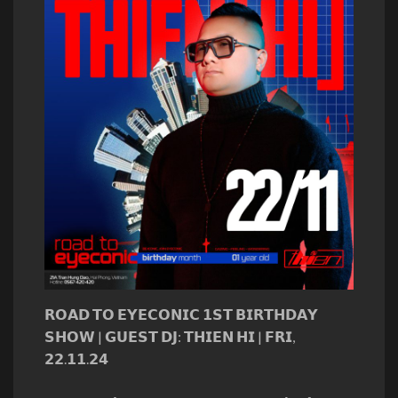
𝗥𝗢𝗔𝗗 𝗧𝗢 𝗘𝗬𝗘𝗖𝗢𝗡𝗜𝗖 𝟭𝗦𝗧 𝗕𝗜𝗥𝗧𝗛𝗗𝗔𝗬
𝗦𝗛𝗢𝗪 | 𝗚𝗨𝗘𝗦𝗧 𝗗𝗝: 𝗧𝗛𝗜𝗘𝗡 𝗛𝗜 | 𝗙𝗥𝗜,
𝟮𝟮.𝟭𝟭.𝟮𝟰