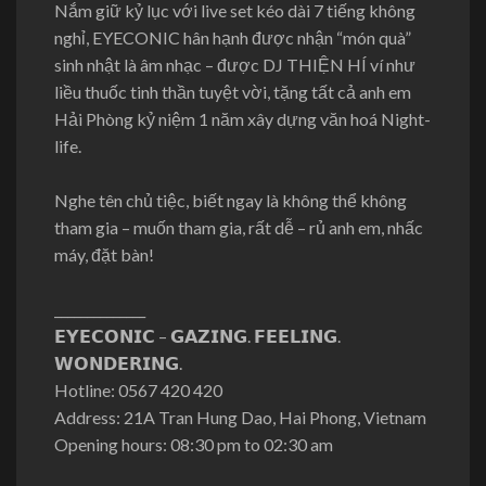
Nắm giữ kỷ lục với live set kéo dài 7 tiếng không
nghỉ, EYECONIC hân hạnh được nhận “món quà”
sinh nhật là âm nhạc – được DJ THIỆN HÍ ví như
liều thuốc tinh thần tuyệt vời, tặng tất cả anh em
Hải Phòng kỷ niệm 1 năm xây dựng văn hoá Night-
life.
Nghe tên chủ tiệc, biết ngay là không thể không
tham gia – muốn tham gia, rất dễ – rủ anh em, nhấc
máy, đặt bàn!
______________
𝗘𝗬𝗘𝗖𝗢𝗡𝗜𝗖 – 𝗚𝗔𝗭𝗜𝗡𝗚. 𝗙𝗘𝗘𝗟𝗜𝗡𝗚.
𝗪𝗢𝗡𝗗𝗘𝗥𝗜𝗡𝗚.
Hotline: 0567 420 420
Address: 21A Tran Hung Dao, Hai Phong, Vietnam
Opening hours: 08:30 pm to 02:30 am