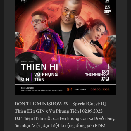
𝐃𝐎𝐍 𝐓𝐇𝐄 𝐌𝐈𝐍𝐈𝐒𝐇𝐎𝐖 #𝟗 – 𝐒𝐩𝐞𝐜𝐢𝐚𝐥 𝐆𝐮𝐞𝐬𝐭: 𝐃𝐉
𝐓𝐡𝐢𝐞̣̂𝐧 𝐇𝐢́ 𝐱 𝐆𝐈𝐍 𝐱 𝐕𝐮̃ 𝐏𝐡𝐮̣𝐧𝐠 𝐓𝐢𝐞̂𝐧 | 𝟎𝟐.𝟎𝟗.𝟐𝟎𝟐𝟐
𝐃𝐉 𝐓𝐡𝐢𝐞̣̂𝐧 𝐇𝐢́ là một cái tên không còn xa lạ với làng
âm nhạc Việt, đặc biệt là cộng đồng yêu EDM,