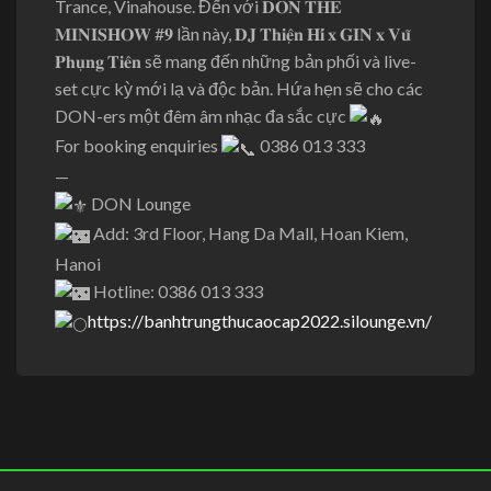
Trance, Vinahouse. Đến với 𝐃𝐎𝐍 𝐓𝐇𝐄
𝐌𝐈𝐍𝐈𝐒𝐇𝐎𝐖 #𝟗 lần này, 𝐃𝐉 𝐓𝐡𝐢𝐞̣̂𝐧 𝐇𝐢́ 𝐱 𝐆𝐈𝐍 𝐱 𝐕𝐮̃
𝐏𝐡𝐮̣𝐧𝐠 𝐓𝐢𝐞̂𝐧 sẽ mang đến những bản phối và live-
set cực kỳ mới lạ và độc bản. Hứa hẹn sẽ cho các
DON-ers một đêm âm nhạc đa sắc cực
For booking enquiries
0386 013 333
—
DON Lounge
Add: 3rd Floor, Hang Da Mall, Hoan Kiem,
Hanoi
Hotline: 0386 013 333
https://banhtrungthucaocap2022.silounge.vn/