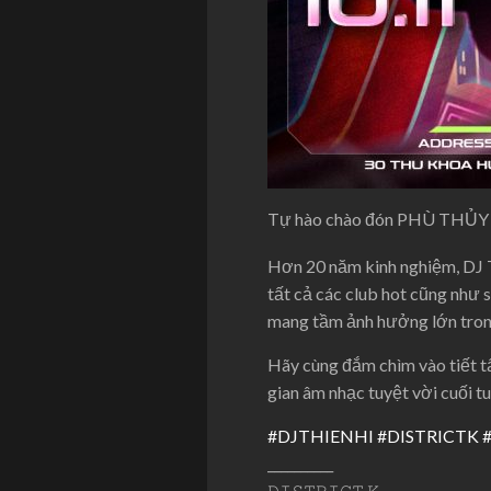
Tự hào chào đón PHÙ THỦY tr
Hơn 20 năm kinh nghiệm, DJ TH
tất cả các club hot cũng như 
mang tầm ảnh hưởng lớn tron
Hãy cùng đắm chìm vào tiết tấ
gian âm nhạc tuyệt vời cuối t
#DJTHIENHI
#DISTRICTK
__________
𝙳𝙸𝚂𝚃𝚁𝙸𝙲𝚃 𝙺