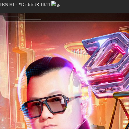
𝐍 𝐇𝐈 –
#DistrictK
𝟏𝟎.𝟏𝟏