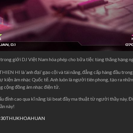
ong giới DJ Việt Nam hóa phép cho bữa tiệc tùng thăng hạng n
IEN HI là ‘anh đại’ gạo cội và tài năng, đẳng cấp hàng đầu trong
sự kiện âm nhạc Quốc tế. Anh luôn là người tiên phong, tạo ra nhữ
g cộng đồng âm nhạc điện tử.
u đỉnh cao qua kĩ năng lái beat đầy ma thuật từ người thầy này. 
uần này!
#30THUKHOAHUAN