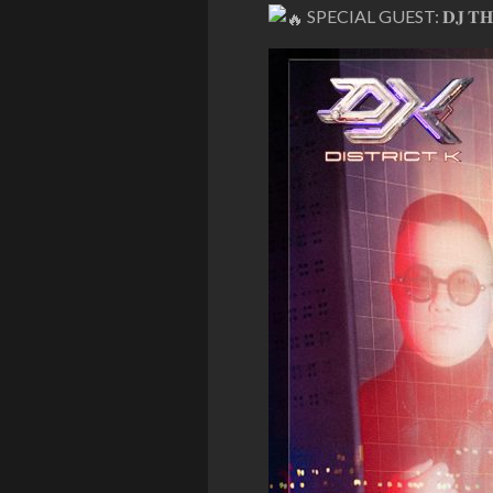
SPECIAL GUEST: 𝐃𝐉 𝐓𝐇𝐈