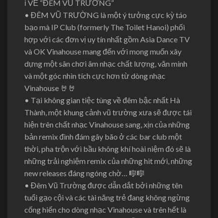
ℹ
VỀ “ĐÊM VŨ TRƯỜNG”
• ĐÊM VŨ TRƯỜNG là một ý tưởng cực kỳ táo
bạo mà IP Club (formerly The Toilet Hanoi) phối
hợp với các đơn vị uy tín nhất gồm Asia Dance TV
và OK Vinahouse mang đến với mong muốn xây
dựng một sân chơi âm nhạc chất lượng, văn minh
và một góc nhìn tích cực hơn từ dòng nhạc
Vinahouse
🤘
🤘
• Tại không gian tiệc tùng về đêm bậc nhất Hà
Thành, một khung cảnh vũ trường xưa sẽ được tái
hiện trên chất nhạc Vinahouse sang, xịn của những
bản remix đình đám gây bão ở các bar club một
thời, pha trộn với bầu không khí hoài niệm đó sẽ là
những trải nghiệm remix của những hit mới, những
new releases đáng ngóng chờ…
🎼
🎼
• Đêm Vũ Trường được dẫn dắt bởi những tên
tuổi gạo cội và các tài năng trẻ đang không ngừng
cống hiến cho dòng nhạc Vinahouse và trên hết là