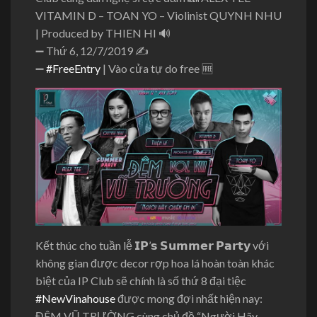
VITAMIN D – TOAN YO – Violinist QUYNH NHU
| Produced by THIEN HI
🔊
➖
Thứ 6, 12/7/2019
✍
➖
#
FreeEntry
| Vào cửa tự do free
🆓
Kết thúc cho tuần lễ 𝗜𝗣’𝘀 𝗦𝘂𝗺𝗺𝗲𝗿 𝗣𝗮𝗿𝘁𝘆 với
không gian được decor rợp hoa lá hoàn toàn khác
biệt của IP Club sẽ chính là số thứ 8 đại tiệc
#
NewVinahouse
được mong đợi nhất hiện nay:
ĐÊM VŨ TRƯỜNG cùng chủ đề “Người Hãy