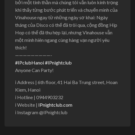
bởi một tinh thần mà chúng tôi vẫn luôn kính trọng
khi thấy từng bước phát triển và chuyển mình của
Vinahouse ngay từ những ngày sơ khai: Ngày
tháng của Disco có thể đã trôi qua, cộng đồng Hip
Hop có thể đã thu hẹp lại, nhưng Vinahouse vẫn
một mình hiên ngang cùng hàng vạn người yêu
thích!
—————————-
#
IPclubHanoi
#
IPnightclub
Anyone Can Party!
ℹ
Address | 6th floor, 41 Hai Ba Trung street, Hoan
Kiem, Hanoi
ℹ
Hotline | 0944903232
ℹ
Website |
IPnightclub.com
ℹ
Instagram @IPnightclub