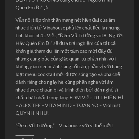
Quên Em Đi”
🎶
.
Vẫn nối tiếp tinh thần mang nét hiện đại của âm
nhạc điện tử Vinahouse phủ lên chất liệu là những
tình khúc nhạc Việt, “Đêm Vũ Trường vol.8: Người
Hãy Quên Em Đi” sẽ đưa trải nghiệm của tất cả
khán giả tham dự lên một tầm cao mới đầy đủ
những cung bậc của giác quan, từ phần nhìn với
không gian decor ánh sáng tối tân, phần vị với hàng
loạt menu cocktail mới được sáng tạo và pha chế
dành riêng cho ngày hè, cùng phần nghe với âm
nhạc được chuẩn bị và trình diễn bởi dàn nghệ sĩ
chất chát nhất trong làng EDM Việt: DJ THIỆN HÍ
– ALEX TEE – VITAMIN D – TOAN YO – Violinist
QUYNH NHU!
“Đêm Vũ Trường” – Vinahouse với vị thế mới!
__________