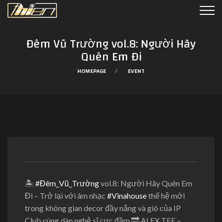
Đêm Vũ Trường vol.8: Người Hãy
Quên Em Đi
HOMEPAGE
EVENT
🏝️
#
Đêm_Vũ_Trường
vol.8: Người Hãy Quên Em
Đi – Trở lại với âm nhạc
#
Vinahouse
thế hệ mới
trong không gian decor đầy nắng và gió của IP
Club cùng dàn nghệ sĩ cự
c đầm
🔜
ALEX TEE –