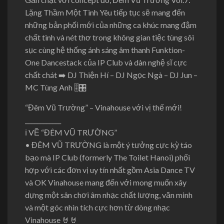
Lặng Thầm Một Tình Yêu tiếp tục sẽ mang đến
những bản phối mới của những ca khúc mang đậm
chất tình và nét thơ trong không gian tiệc tùng sôi
sục cùng hệ thống ánh sáng âm thanh Funktion-
One Dancestack của IP Club và dàn nghệ sĩ cực
chất chát ➡️ DJ Thiện Hí – DJ Ngọc Ngà – DJ Jun –
MC Tùng Anh 🎚️🎛️
“Đêm Vũ Trường” – Vinahouse với vị thế mới!
____________
ℹ VỀ “ĐÊM VŨ TRƯỜNG”
• ĐÊM VŨ TRƯỜNG là một ý tưởng cực kỳ táo
bạo mà IP Club (formerly The Toilet Hanoi) phối
hợp với các đơn vị uy tín nhất gồm Asia Dance TV
và OK Vinahouse mang đến với mong muốn xây
dựng một sân chơi âm nhạc chất lượng, văn minh
và một góc nhìn tích cực hơn từ dòng nhạc
Vinahouse 🤘🤘