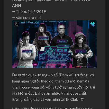
ANH
➖ Thứ 6, 14/6/2019
➖ Vào cửa tự do!
Đã bước qua 6 tháng – 6 số “Đêm Vũ Trường” với
hàng ngàn người theo dõi tham dự mỗi đêm đã
thành công vang dội với ý tưởng mang tới giới trẻ
Hà Nội một văn hóa âm nhạc Vinahouse chất
lượng, đẳng cấp và văn minh tại IP Club! 👏
Gắn chặt với concept đó, Đêm Vũ Trường Vol.7: