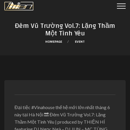
Đêm Vũ Trường Vol.7: Lặng Thầm
Một Tình Yêu
HOMEPAGE
EVENT
Đại tiệc #Vinahouse thế hệ mới lớn nhất tháng 6
này tại Hà Nội 🔜 Đêm Vũ Trường Vol.7: Lặng
Thầm Một Tình Yêu | produced by THIỆN HÍ
featuring DJ Ngọc Ngà – DJ JUN – MC TÙNG