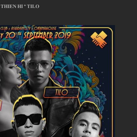
𝐇𝐈𝐄𝐍 𝐇𝐈 * 𝐓𝐈𝐋𝐎