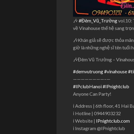
🎶
#Đêm_Vũ_Trường
vol.10:
về Vinahouse thế hệ sang trọ
🎶
Khán giả sẽ được thỏa mãn 
giờ là những nghệ sĩ tên tuổi
🎶
Đêm Vũ Trường – Vinahouse
#demvutruong
#vinahouse
#t
————————–
—
#IPclubHanoi
#IPnightclub
Anyone Can Party!
ℹ
Address | 6th floor, 41 Hai 
ℹ
Hotline | 0944903232
ℹ
Website |
IPnightclub.com
ℹ
Instagram @IPnightclub