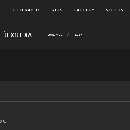
E
BIOGRAPHY
GIGS
GALLERY
VIDEOS
HÔI XÓT XA
HOMEPAGE
EVENT
2
📞