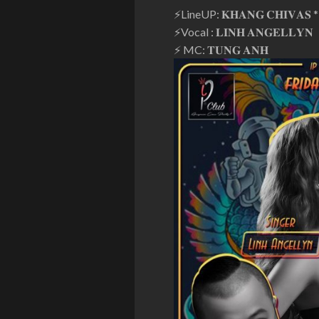
⚡️
LineUP: 𝐊𝐇𝐀𝐍𝐆 𝐂𝐇𝐈𝐕𝐀𝐒 * 𝐓
⚡️
Vocal : 𝐋𝐈𝐍𝐇 𝐀𝐍𝐆𝐄𝐋𝐋𝐘𝐍
⚡️
MC: 𝐓𝐔𝐍𝐆 𝐀𝐍𝐇