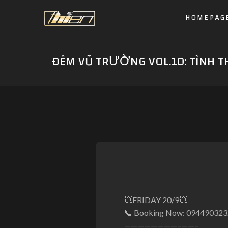
HOMEPAG
ĐÊM VŨ TRƯỜNG VOL.10: TÌNH T
💥
FRIDAY 20/9
💥
📞
Booking Now: 094490323
————————–
——–