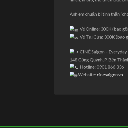
Anh em chuẩn bị tinh thần “chá
Vé Online: 300K (bao gồ
Vé Tại Cửa: 300K (bao 
CINÉ Saigon – Everyday 
148 Cống Quỳnh, P. Bến Thà
Hotline: 0901 866 336
Website:
cinesaigon.vn