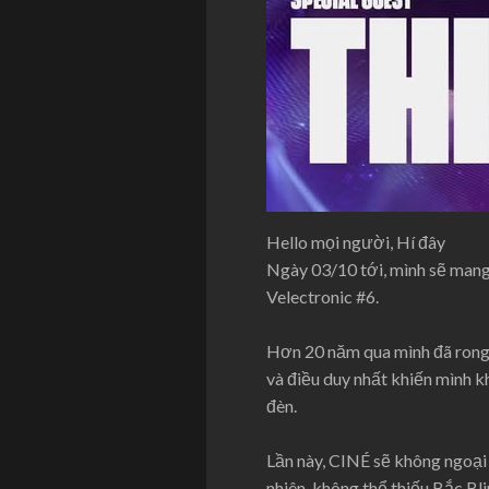
Hello mọi người, Hí đây
Ngày 03/10 tới, mình sẽ mang
Velectronic #6.
Hơn 20 năm qua mình đã rong 
và điều duy nhất khiến mình k
đèn.
Lần này, CINÉ sẽ không ngoại 
nhiên, không thể thiếu Bắc Bl