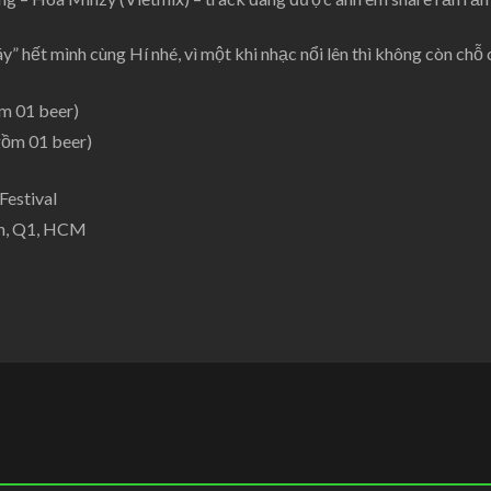
y” hết mình cùng Hí nhé, vì một khi nhạc nổi lên thì không còn chỗ
m 01 beer)
gồm 01 beer)
Festival
nh, Q1, HCM