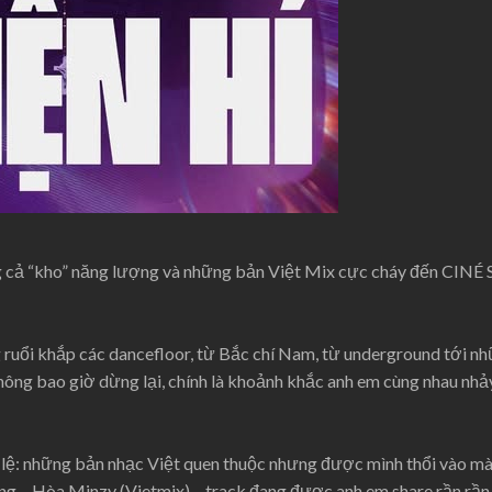
 cả “kho” năng lượng và những bản Việt Mix cực cháy đến CINÉ S
ruổi khắp các dancefloor, từ Bắc chí Nam, từ underground tới nh
hông bao giờ dừng lại, chính là khoảnh khắc anh em cùng nhau nhả
lệ: những bản nhạc Việt quen thuộc nhưng được mình thổi vào màu
ing – Hòa Minzy (Vietmix) – track đang được anh em share rần rần