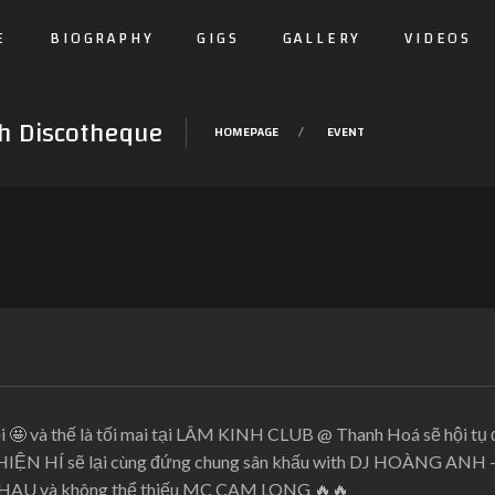
E
BIOGRAPHY
GIGS
GALLERY
VIDEOS
 Discotheque
HOMEPAGE
EVENT
ồi
🤩
và thế là tối mai tại LÂM KINH CLUB @ Thanh Hoá sẽ hội tụ
HIỆN HÍ sẽ lại cùng đứng chung sân khấu with DJ HOÀNG ANH – G
HAU và không thể thiếu MC CAM LONG
🔥
🔥