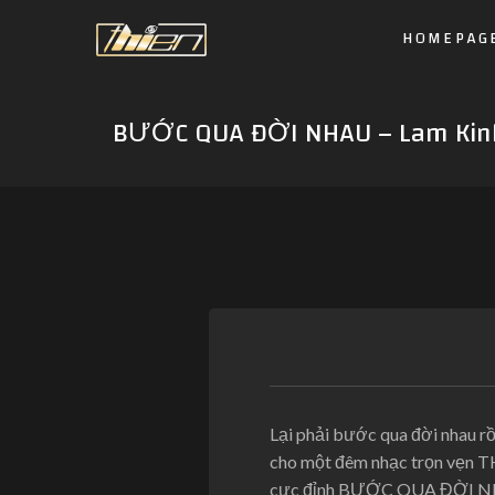
HOMEPAG
BƯỚC QUA ĐỜI NHAU – Lam Kinh
Lại phải bước qua đời nhau r
cho một đêm nhạc trọn vẹn T
cực đỉnh BƯỚC QUA ĐỜI N