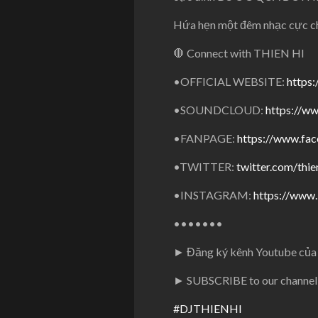
Hứa hẹn một đêm nhạc cực chấ
🛑
Connect with THIEN HI
•OFFICIAL WEBSITE:
https:
•SOUNDCLOUD:
https://
ww
•FANPAGE:
https://www.fa
•TWITTER:
twitter.com/thie
•INSTAGRAM:
https://www
•••••••
► Đăng ký kênh Youtube của 
► SUBSCRIBE to our channel
#DJTHIENHI