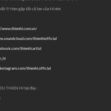
t !!! Hẹn gặp tất cả fan của Hí nhé
//
www.thienhi.com.vn/
w.soundcloud.com/
thienhiofficial
cebook.com/
thienhi.artist
n_hi
.instagram.com/
thienhi.official
DJ THIEN HI tại đây :
: