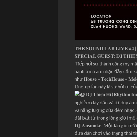
𝐓𝐇𝐄 𝐒𝐎𝐔𝐍𝐃 𝐋𝐀𝐁 𝐋𝐈𝐕𝐄 #𝟒 | 𝟏
𝐒𝐏𝐄𝐂𝐈𝐀𝐋 𝐆𝐔𝐄𝐒𝐓: 𝐃𝐉 𝐓𝐇𝐈𝐄
Tiếp nối sự thành công mỹ mã
hành trình âm nhạc đầy cảm xú
như 𝐇𝐨𝐮𝐬𝐞 – 𝐓𝐞𝐜𝐡𝐇𝐨𝐮𝐬𝐞 – 
Line-up lần này là sự hội tụ c
𝐃𝐉 𝐓𝐡𝐢𝐞̣̂𝐧 𝐇𝐢́ (𝐑𝐡
nghiệm dày dặn và tư duy âm 
và năng lượng của đêm nhạc. 
đài bất tử trong lòng giới mộ 
𝐃𝐉 𝐀𝐧𝐬𝐦𝐨𝐤𝐞: Một làn g
đưa dân chơi vào trạng thái t