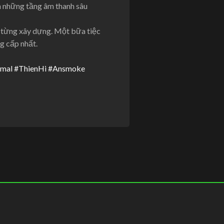
ên những tầng âm thanh sâu
 từng xây dựng. Một bữa tiệc
g cấp nhất.
mal
#ThienHi
#Ansmoke