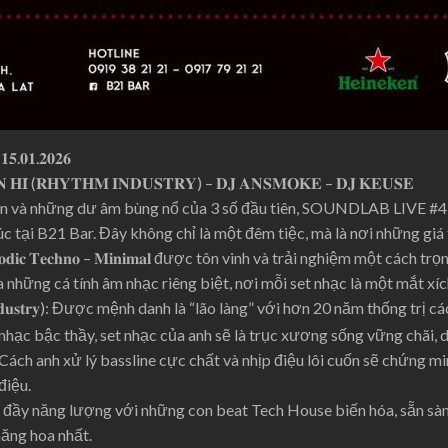
.𝟎𝟏.𝟐𝟎𝟐𝟔
̣̂𝐍 𝐇𝐈́ (𝐑𝐇𝐘𝐓𝐇𝐌 𝐈𝐍𝐃𝐔𝐒𝐓𝐑𝐘) – 𝐃𝐉 𝐀𝐍𝐒𝐌𝐎𝐊𝐄 – 𝐃𝐉 𝐊𝐄𝐔𝐒𝐄
n và những dư âm bùng nổ của 3 số đầu tiên, SOUNDLAB LIVE #4 ch
c tại B21 Bar. Đây không chỉ là một đêm tiệc, mà là nơi những giá 
𝐌𝐞𝐥𝐨𝐝𝐢𝐜 𝐓𝐞𝐜𝐡𝐧𝐨 – 𝐌𝐢𝐧𝐢𝐦𝐚𝐥 được tôn vinh và trải nghiệm một cách t
ủa những cá tính âm nhạc riêng biệt, nơi mỗi set nhạc là một mắt xí
𝐭𝐡𝐦 𝐈𝐧𝐝𝐮𝐬𝐭𝐫𝐲): Được mệnh danh là “lão làng” với hơn 20 năm thống tr
nhạc bậc thầy, set nhạc của anh sẽ là trục xương sống vững chãi,
Cách anh xử lý bassline cực chất và nhịp điệu lôi cuốn sẽ chứng 
điệu.
ió mới đầy năng lượng với những con beat Tech House biến hóa, sẵn 
hăng hoa nhất.