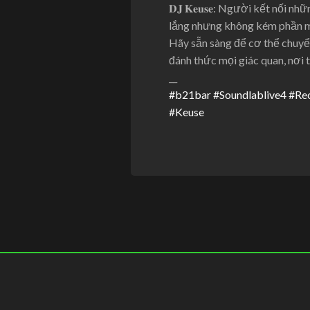
𝐃𝐉 𝐊𝐞𝐮𝐬𝐞: Người kết nố
lắng nhưng không kém phần mã
Hãy sẵn sàng để cơ thể chuyể
đánh thức mọi giác quan, nơi 
__
#b21bar
#Soundlablive4
#Re
#Keuse