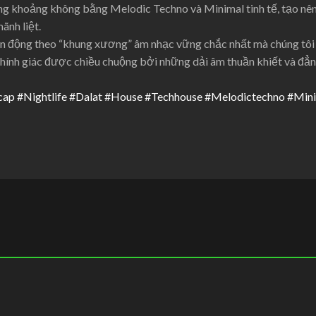
i những khoảng không bằng Melodic Techno và Minimal tinh tế, tạo n
nh liệt.
n động theo “khung xương” âm nhạc vững chắc nhất mà chúng tôi
thính giác được chiều chuộng bởi những dải âm thuần khiết và đẳn
cap
#Nightlife
#Dalat
#House
#Techhouse
#Melodictechno
#Mini