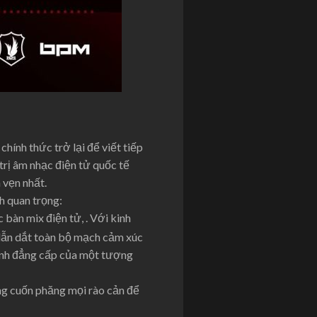
ính thức trở lại để viết tiếp
trị âm nhạc điện tử quốc tế
rọn vẹn nhất.
ch quan trọng:
ị các bàn mix điện tử, . Với kinh
 dẫn dắt toàn bộ mạch cảm xúc
minh đẳng cấp của một tượng
sàng cuốn phăng mọi rào cản để