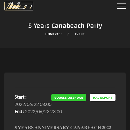
5 Years Canabeach Party
HOMEPAGE
EVENT
Start :
GOOGLE CALENDAR
ICAL EXPORT
2022/06/22 08:00
End :
2022/06/23 23:00
𝟓 𝐘𝐄𝐀𝐑𝐒 𝐀𝐍𝐍𝐈𝐕𝐄𝐑𝐒𝐀𝐑𝐘 𝐂𝐀𝐍𝐀𝐁𝐄𝐀𝐂𝐇 𝟐𝟎𝟐𝟐