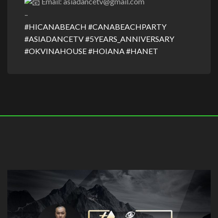
Email: asiadancetv@gmail.com
–
#HICANABEACH
#CANABEACHPARTY
#ASIADANCETV
#5YEARS_ANNIVERSARY
#OKVINAHOUSE
#HOIANA
#HANET