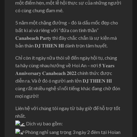
một điểm hẹn, một lễ hội thực sự của những người
có cùng chung đam mê.
5 năm một chặng đường – đó là dấu mốc đẹp cho
bất kì ai và riêng với “đứa con tinh thần”
𝐂𝐚𝐧𝐚𝐛𝐞𝐚𝐜𝐡 𝐏𝐚𝐫𝐭𝐲 thì đây chắc chắn là sự kiện mà
bản thân 𝐃𝐉 𝐓𝐇𝐈𝐄𝐍 𝐇𝐈 dành trọn tâm huyết.
Chỉ còn ít ngày nữa thôi sẽ đến ngày hội tụ, chúng
ta hãy cùng nhau hướng về Hoi An – nơi 𝟓 𝐘𝐞𝐚𝐫𝐬
𝐀𝐧𝐧𝐢𝐯𝐞𝐫𝐬𝐚𝐫𝐲 𝐂𝐚𝐧𝐚𝐛𝐞𝐚𝐜𝐡 𝟐𝟎𝟐𝟐 chính thức được
diễn ra. Và ở đó ó người anh lớn 𝐃𝐉 𝐓𝐇𝐈𝐄𝐍 𝐇𝐈
cùng rất nhiều nghệ sĩ nổi tiếng khác đang chờ đón
mọi người!
Liên hệ với chúng tôi ngay từ bây giờ để hỗ trợ tốt
nhất.
Dịch vụ bao gồm:
Phòng nghỉ sang trọng 3 ngày 2 đêm tại Hoian