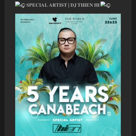
𝐒𝐏𝐄𝐂𝐈𝐀𝐋 𝐀𝐑𝐓𝐈𝐒𝐓 | 𝐃𝐉 𝐓𝐇𝐈𝐄𝐍 𝐇𝐈