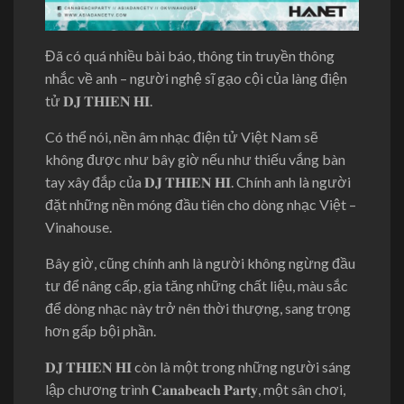
Đã có quá nhiều bài báo, thông tin truyền thông
nhắc về anh – người nghệ sĩ gạo cội của làng điện
tử 𝐃𝐉 𝐓𝐇𝐈𝐄𝐍 𝐇𝐈.
Có thể nói, nền âm nhạc điện tử Việt Nam sẽ
không được như bây giờ nếu như thiếu vắng bàn
tay xây đắp của 𝐃𝐉 𝐓𝐇𝐈𝐄𝐍 𝐇𝐈. Chính anh là người
đặt những nền móng đầu tiên cho dòng nhạc Việt –
Vinahouse.
Bây giờ, cũng chính anh là người không ngừng đầu
tư để nâng cấp, gia tăng những chất liệu, màu sắc
để dòng nhạc này trở nên thời thượng, sang trọng
hơn gấp bội phần.
𝐃𝐉 𝐓𝐇𝐈𝐄𝐍 𝐇𝐈 còn là một trong những người sáng
lập chương trình 𝐂𝐚𝐧𝐚𝐛𝐞𝐚𝐜𝐡 𝐏𝐚𝐫𝐭𝐲, một sân chơi,