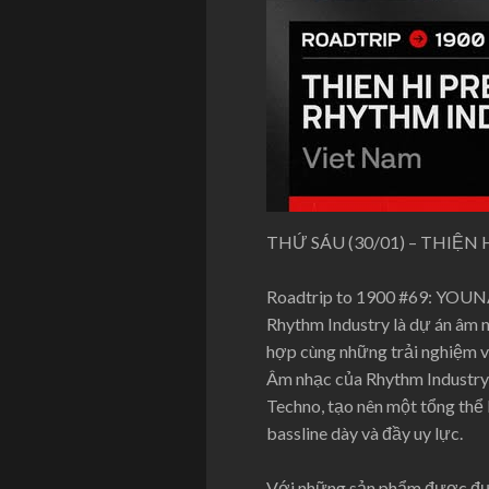
THỨ SÁU (30/01) – THIỆ
Roadtrip to 1900 #69: YOUNA
Rhythm Industry là dự án âm n
hợp cùng những trải nghiệm và
Âm nhạc của Rhythm Industry 
Techno, tạo nên một tổng thể 
bassline dày và đầy uy lực.
Với những sản phẩm được đượ