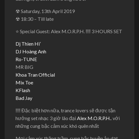
☢
Saturday, 13th April 2019
☢
18:30 – Till late
⭐️
Special Guest: Alex M.O.R.P.H.
‼
‼
3 HOURS SET
Dj Thien Hi’
DJ Hoàng Anh
Ro-TUNE
MR BIG
Khoa Tran Official
Mix Toe
KFlash
Bad Jay
‼
‼
Đặc biệt hơn nữa, trance lovers sẽ được tận
hưởng set nhạc 3 giờ lão đại
Alex M.O.R.P.H.
. với
những cung bậc cảm xúc khó quên nhất
Mọi cảm xúc thăng trầm, cung bậc huyền ảo dạt