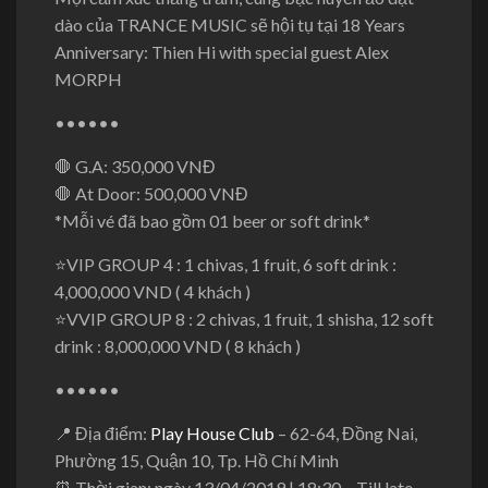
dào của TRANCE MUSIC sẽ hội tụ tại 18 Years
Anniversary: Thien Hi with special guest Alex
MORPH
••••••
🛑
G.A: 350,000 VNĐ
🛑
At Door: 500,000 VNĐ
*Mỗi vé đã bao gồm 01 beer or soft drink*
⭐
VIP GROUP 4 : 1 chivas, 1 fruit, 6 soft drink :
4,000,000 VND ( 4 khách )
⭐
VVIP GROUP 8 : 2 chivas, 1 fruit, 1 shisha, 12 soft
drink : 8,000,000 VND ( 8 khách )
••••••
📍
Địa điểm:
Play House Club
– 62-64, Đồng Nai,
Phường 15, Quận 10, Tp. Hồ Chí Minh
⏰
Thời gian: ngày 13/04/2019 | 18:30 – Till late