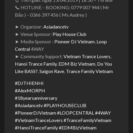
📞
HOTLINE – BOOKING: 0779 007 944 ( Mr
Bảo ) – 0366 397 456 ( Ms Audrey )
► Organizer:
Asiadancetv
► Venue Sponsor:
Play House Club
► Media Sponsor :
Pioneer DJ Vietnam
,
Loop
Central
4WAY​
► Community Support:
Vietnam Trance Lovers
​,
Hanoi Trance Family
,
EDM Biz Vietnam
,
Do You
Like BASS?
​,
Saigon Rave
​,
Trance Family Vietnam
#
DJTHIENHI
#
AlexMORPH
#
18yearsanniversary
#
Asiadancetv
#
PLAYHOUSECLUB
#
PioneerDJVietnam
#
LOOPCENTRAL
#
4WAY
#
VietnamTranceLovers
#
TranceFamilyVietnam
#
HanoiTranceFamily
#
EDMBizVietnam