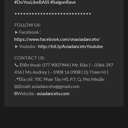
#
DoYouLikeBASS
#
SaigonRave
•••••••••••••••••••••••••••
FOLLOW US:
►Facebook :
https://www.facebook.com/vnasiadancetv/
►Youtube :
http://bit.ly/AsiadancetvYoutube
CONTACT US:
📞
Điện thoại: 077 9007944 ( Mr. Bảo ) – 0366 397
456 ( Ms Audrey ) – 0908 16 0908 ( Dj Thien Hi )
📍
Địa chỉ: 70C Phan Tây Hồ, P.7, Q. Phú Nhuận
📧
Email: asiadancetv@gmail.com
🌐
Website :
asiadancetv.com