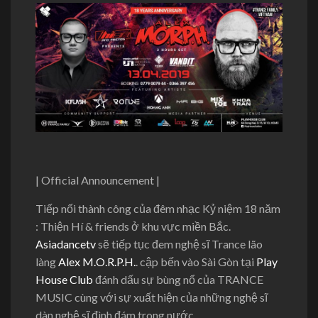
| Official Announcement |
Tiếp nối thành công của đêm nhạc Kỷ niệm 18 năm
: Thiện Hí & friends ở khu vực miền Bắc.
Asiadancetv
​ sẽ tiếp tục đem nghệ sĩ Trance lão
làng
Alex M.O.R.P.H.
.​ cập bến vào Sài Gòn tại
Play
House Club
đánh dấu sự bùng nổ của TRANCE
MUSIC cùng với sự xuất hiện của những nghệ sĩ
dàn nghệ sĩ đình đám trong nước.