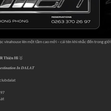
 vinahouse lên một tầm cao mới – cái tên khi nhắc đến trong giới s
𝐡𝐢𝐞̣̂𝐧 𝐇𝐢́ 🥇
𝒔𝒕𝒊𝒏𝒂𝒕𝒊𝒐𝒏 𝑰𝒏 𝑫𝑨𝑳𝑨𝑻
clubdalat
697
Lạt