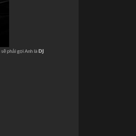
ẽ phải gọi Anh là 𝗗𝗝