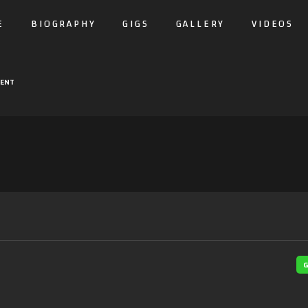
E
BIOGRAPHY
GIGS
GALLERY
VIDEOS
VENT
G