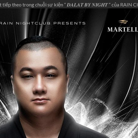
 vật tiếp theo trong chuỗi sự kiện “ 𝑫𝑨𝑳𝑨𝑻 𝑩𝒀 𝑵𝑰𝑮𝑯𝑻 “ của RAIN 